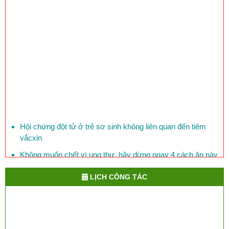
Hội chứng đột tử ở trẻ sơ sinh không liên quan đến tiêm
vắcxin
Không muốn chết vì ung thư, hãy dừng ngay 4 cách ăn này
Mỗi ngày, 150 người Việt Nam chết vì bệnh đái tháo đường
LỊCH CÔNG TÁC
Phòng bệnh lỵ ở trẻ em
​Việt Nam đối mặt với nguy cơ lây cúm chết người từ Trung
Quốc