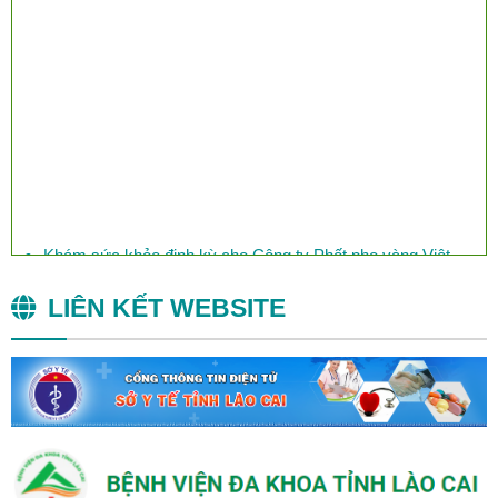
Khám sức khỏe định kỳ cho Công ty Phốt pho vàng Việt
Nam
LIÊN KẾT WEBSITE