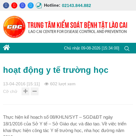
Hotline:
02143.844.882
Chủ nhật 09-08-2026 [15:34:01]
hoạt động y tế trường học
13-04-2016 [15:11]
602 lượt xem
Cỡ chữ
Thực hiện kế hoạch số 08/KHLN/SYT – SGD&ĐT ngày
18/1/2016 của Sở Y tế – Sở Giáo dục và đào tạo. Về việc triển
khai thực hiện công tác Y tế trường học, nha học đường năm