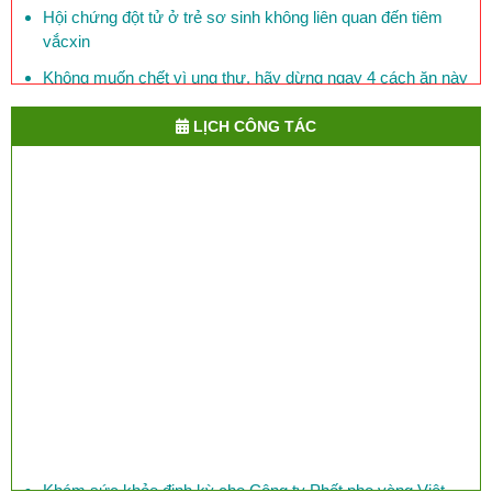
Hội chứng đột tử ở trẻ sơ sinh không liên quan đến tiêm
vắcxin
Không muốn chết vì ung thư, hãy dừng ngay 4 cách ăn này
Mỗi ngày, 150 người Việt Nam chết vì bệnh đái tháo đường
LỊCH CÔNG TÁC
Phòng bệnh lỵ ở trẻ em
​Việt Nam đối mặt với nguy cơ lây cúm chết người từ Trung
Quốc
Khám sức khỏe định kỳ cho Công ty Phốt pho vàng Việt