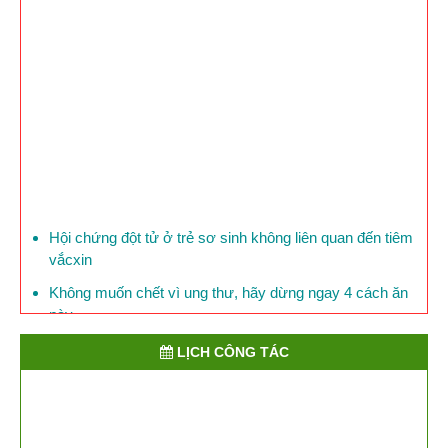
Hội chứng đột tử ở trẻ sơ sinh không liên quan đến tiêm
vắcxin
Không muốn chết vì ung thư, hãy dừng ngay 4 cách ăn
này
Mỗi ngày, 150 người Việt Nam chết vì bệnh đái tháo
LỊCH CÔNG TÁC
đường
Phòng bệnh lỵ ở trẻ em
​Việt Nam đối mặt với nguy cơ lây cúm chết người từ