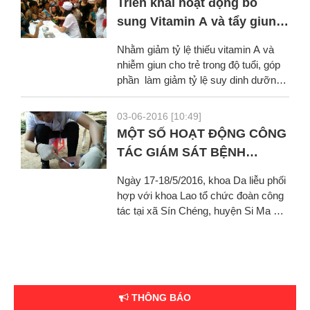
Triển khai hoạt động bổ
sung Vitamin A và tẩy giun
đợt I năm 2016
Nhằm giảm tỷ lệ thiếu vitamin A và
nhiễm giun cho trẻ trong độ tuổi, góp
phần làm giảm tỷ lệ suy dinh dưỡng,
tạo điều kiện cho trẻ...
03-06-2016 [10:49]
MỘT SỐ HOẠT ĐỘNG CÔNG
TÁC GIÁM SÁT BỆNH
PHONG – DA LIỄU
Ngày 17-18/5/2016, khoa Da liễu phối
hợp với khoa Lao tổ chức đoàn công
tác tại xã Sín Chéng, huyện Si Ma Cai
và TTYT huyện. Tại xã, thăm...
THÔNG BÁO