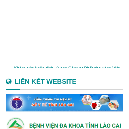
Trung Quốc
Khám sức khỏe định kỳ cho Công ty Phốt pho vàng Việt
Nam
LIÊN KẾT WEBSITE