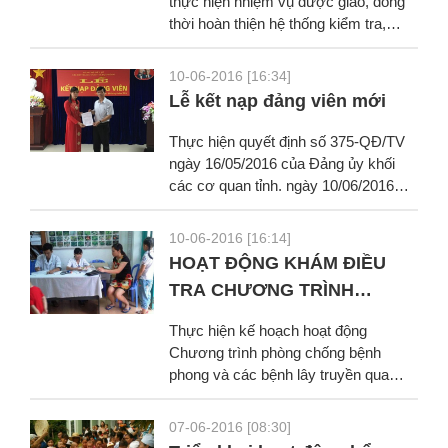
thực hiện nhiệm vụ được giao, đồng
thời hoàn thiện hệ thống kiểm tra,
giám sát và vinh danh cộng đồng
thực hiện...
10-06-2016 [16:34]
Lễ kết nạp đảng viên mới
Thực hiện quyết định số 375-QĐ/TV
ngày 16/05/2016 của Đảng ủy khối
các cơ quan tỉnh. ngày 10/06/2016
Chi bộ trung tâm Y tế dự phòng tỉnh tổ
chức...
10-06-2016 [16:14]
HOẠT ĐỘNG KHÁM ĐIỀU
TRA CHƯƠNG TRÌNH
PHONG VÀ HOA LIỄU TẠI
Thực hiện kế hoạch hoạt động
TRẠM Y TẾ BẮC CƯỜNG VÀ
Chương trình phòng chống bệnh
POM HÁN
phong và các bệnh lây truyền qua
đường tình dục năm 2016, ngày 24-
27/5/2016 Khoa Da Liễu phối...
07-06-2016 [08:30]