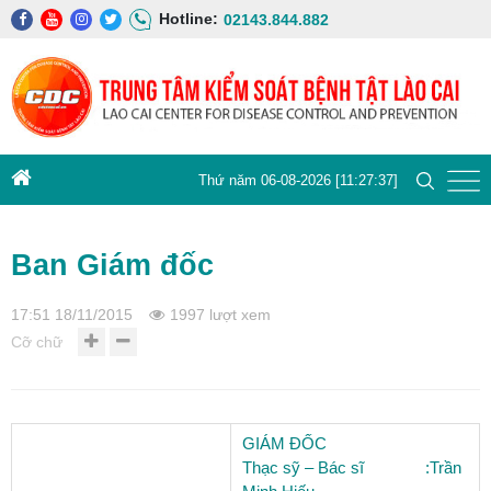
Hotline:
02143.844.882
Thứ năm 06-08-2026 [11:27:38]
Ban Giám đốc
17:51 18/11/2015
1997 lượt xem
Cỡ chữ
GIÁM ĐỐC
Thạc sỹ – Bác sĩ :Trần