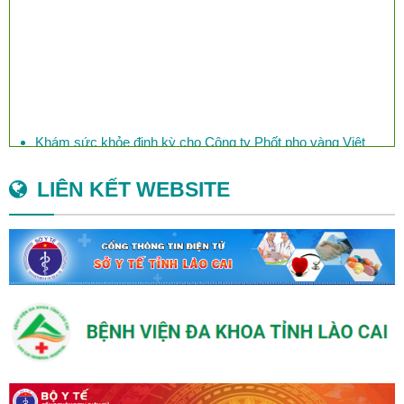
Khám sức khỏe định kỳ cho Công ty Phốt pho vàng Việt
Nam
LIÊN KẾT WEBSITE