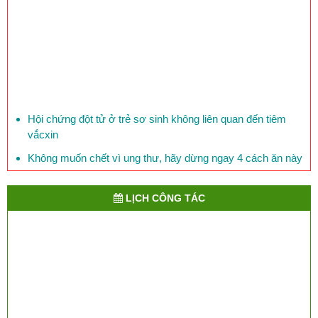
Hội chứng đột tử ở trẻ sơ sinh không liên quan đến tiêm
vắcxin
Không muốn chết vì ung thư, hãy dừng ngay 4 cách ăn này
Mỗi ngày, 150 người Việt Nam chết vì bệnh đái tháo đường
Phòng bệnh lỵ ở trẻ em
LỊCH CÔNG TÁC
​Việt Nam đối mặt với nguy cơ lây cúm chết người từ Trung
Quốc