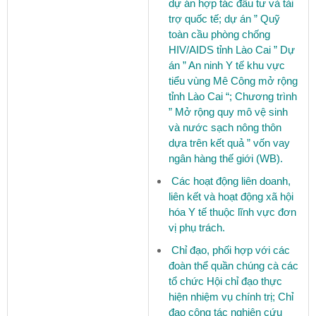
dự án hợp tác đầu tư và tài
trợ quốc tế; dự án ” Quỹ
toàn cầu phòng chống
HIV/AIDS tỉnh Lào Cai ” Dự
án ” An ninh Y tế khu vực
tiểu vùng Mê Công mở rộng
tỉnh Lào Cai “; Chương trình
” Mở rộng quy mô vệ sinh
và nước sạch nông thôn
dựa trên kết quả ” vốn vay
ngân hàng thế giới (WB).
Các hoạt động liên doanh,
liên kết và hoạt động xã hội
hóa Y tế thuộc lĩnh vực đơn
vị phụ trách.
Chỉ đạo, phối hợp với các
đoàn thể quần chúng cà các
tổ chức Hội chỉ đạo thực
hiện nhiệm vụ chính trị; Chỉ
đạo công tác nghiên cứu