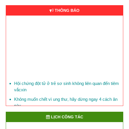
THÔNG BÁO
Hội chứng đột tử ở trẻ sơ sinh không liên quan đến tiêm
vắcxin
Không muốn chết vì ung thư, hãy dừng ngay 4 cách ăn
này
Mỗi ngày, 150 người Việt Nam chết vì bệnh đái tháo
LỊCH CÔNG TÁC
đường
Phòng bệnh lỵ ở trẻ em