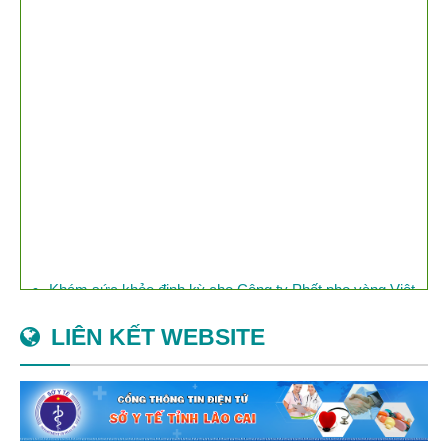
​Việt Nam đối mặt với nguy cơ lây cúm chết người từ
Trung Quốc
Khám sức khỏe định kỳ cho Công ty Phốt pho vàng Việt
Nam
LIÊN KẾT WEBSITE