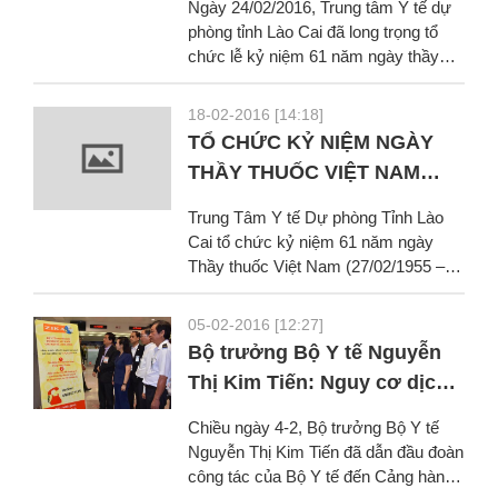
Ngày 24/02/2016, Trung tâm Y tế dự
phòng tỉnh Lào Cai đã long trọng tổ
chức lễ kỷ niệm 61 năm ngày thầy
thuốc Việt Nam Tới dự lễ...
18-02-2016 [14:18]
TỔ CHỨC KỶ NIỆM NGÀY
THẦY THUỐC VIỆT NAM
27/02/2016
Trung Tâm Y tế Dự phòng Tỉnh Lào
Cai tổ chức kỷ niệm 61 năm ngày
Thầy thuốc Việt Nam (27/02/1955 –
27/02/2016) Họp mặt toàn thể cán
bộ...
05-02-2016 [12:27]
Bộ trưởng Bộ Y tế Nguyễn
Thị Kim Tiến: Nguy cơ dịch
Zika xâm nhập vào Việt Nam
Chiều ngày 4-2, Bộ trưởng Bộ Y tế
rất lớn
Nguyễn Thị Kim Tiến đã dẫn đầu đoàn
công tác của Bộ Y tế đến Cảng hàng