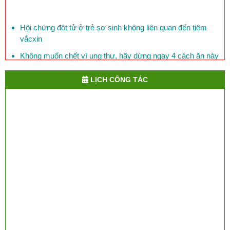
Hội chứng đột tử ở trẻ sơ sinh không liên quan đến tiêm
vắcxin
Không muốn chết vì ung thư, hãy dừng ngay 4 cách ăn này
Mỗi ngày, 150 người Việt Nam chết vì bệnh đái tháo đường
LỊCH CÔNG TÁC
Phòng bệnh lỵ ở trẻ em
​Việt Nam đối mặt với nguy cơ lây cúm chết người từ Trung
Quốc