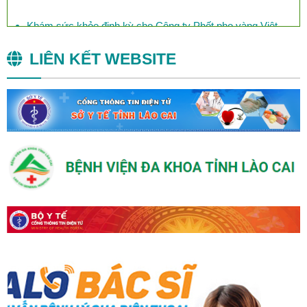
Khám sức khỏe định kỳ cho Công ty Phốt pho vàng Việt
Nam
LIÊN KẾT WEBSITE