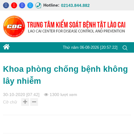
Hotline:
02143.844.882
Thứ năm 06-08-2026 [20:57:23]
Khoa phòng chống bệnh không
lây nhiễm
30-10-2020 [07:42]
1300 lượt xem
Cỡ chữ