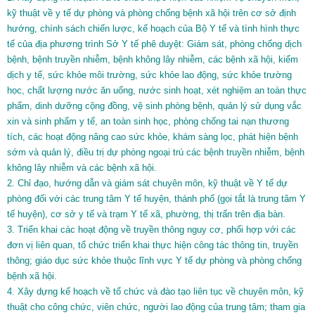
kỹ thuật về y tế dự phòng và phòng chống bệnh xã hội trên cơ sở định
hướng, chính sách chiến lược, kế hoạch của Bộ Y tế và tình hình thực
tế của địa phương trình Sở Y tế phê duyệt: Giám sát, phòng chống dịch
bệnh, bệnh truyền nhiễm, bệnh không lây nhiễm, các bệnh xã hội, kiểm
dịch y tế, sức khỏe môi trường, sức khỏe lao động, sức khỏe trường
học, chất lượng nước ăn uống, nước sinh hoạt, xét nghiệm an toàn thực
phẩm, dinh dưỡng cộng đồng, vệ sinh phòng bệnh, quản lý sử dụng vắc
xin và sinh phẩm y tế, an toàn sinh học, phòng chống tai nạn thương
tích, các hoạt động nâng cao sức khỏe, khám sàng lọc, phát hiện bệnh
sớm và quản lý, điều trị dự phòng ngoại trú các bệnh truyền nhiễm, bệnh
không lây nhiễm và các bệnh xã hội.
2. Chỉ đạo, hướng dẫn và giám sát chuyên môn, kỹ thuật về Y tế dự
phòng đối với các trung tâm Y tế huyện, thánh phố (gọi tắt là trung tâm Y
tế huyện), cơ sở y tế và trạm Y tế xã, phường, thị trấn trên địa bàn.
3. Triển khai các hoạt động về truyền thông nguy cơ, phối hợp với các
đơn vị liên quan, tổ chức triển khai thực hiện công tác thông tin, truyền
thông; giáo dục sức khỏe thuộc lĩnh vực Y tế dự phòng và phòng chống
bệnh xã hội.
4. Xây dựng kế hoạch về tổ chức và đào tạo liên tục về chuyên môn, kỹ
thuật cho công chức, viên chức, người lao động của trung tâm; tham gia