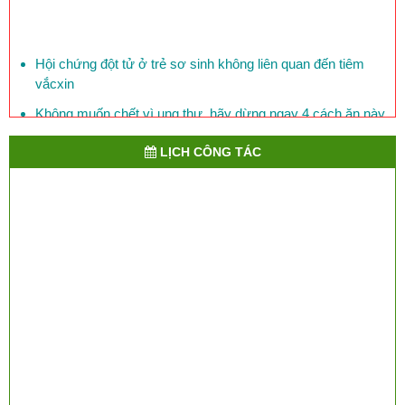
Hội chứng đột tử ở trẻ sơ sinh không liên quan đến tiêm
vắcxin
Không muốn chết vì ung thư, hãy dừng ngay 4 cách ăn này
Mỗi ngày, 150 người Việt Nam chết vì bệnh đái tháo đường
LỊCH CÔNG TÁC
Phòng bệnh lỵ ở trẻ em
​Việt Nam đối mặt với nguy cơ lây cúm chết người từ Trung
Quốc