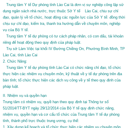
Trung tâm Y tế Dự phòng tỉnh Lào Cai là đơn vị sự nghiệp công lập sử
dụng ngân sách nhà nước, trực thuộc Sở Y tế Lào Cai, chịu sự chỉ
đạo, quản lý về tổ chức, hoạt động các nguồn lực của Sở Y tế: đồng thời
chịu sự chỉ đạo, kiểm tra, thanh tra hướng dẫn về chuyên môn, nghiệp
vụ của Bộ Y tế.
Trung tâm Y tế dự phòng có tư cách pháp nhân, có con dấu, tài khoản
riêng để hoạt động theo quy định của pháp luật.
Trụ sở Làm Việc tại khối IV Đường Chiềng On, Phường Bình Minh, TP
Lào Cai, tỉnh Lào Cai
2. Chức Năng:
Trung tâm Y tế dự phòng tỉnh Lào Cai có chức năng chỉ đạo, tổ chức
thực hiện các nhiệm vụ chuyên môn, kỹ thuật về y tế dự phòng trên địa
bàn tỉnh; tổ chức thực hiện các dịch vụ công về y tế theo quy định của
pháp luật.
II. Nhiệm vụ và quyền hạn
Trung tâm có nhiệm vụ, quyề hạn theo quy định tại Thông tư số
51/2014/TT-BYT ngày 29/12/2014 của Bộ Y tế quy định chức năng,
nhiệm vụ, quyền hạn và cơ cấu tổ chức của Trung tâm Y tế dự phòng
tỉnh, thành phố trực thuộc trung ương, cụ thể:
1. Xây dựng kế hoạch và tổ chức thực hiện các nhiệm vụ chuyên môn,