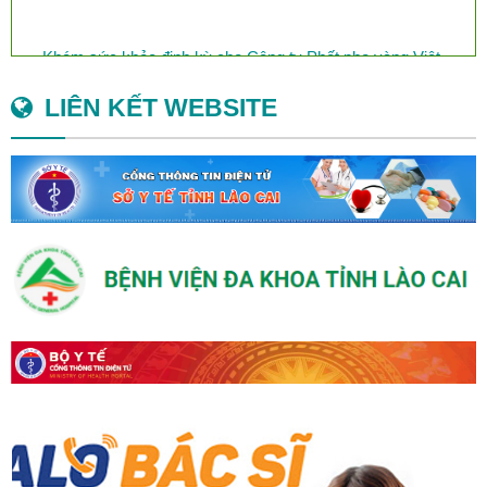
Khám sức khỏe định kỳ cho Công ty Phốt pho vàng Việt
Nam
LIÊN KẾT WEBSITE