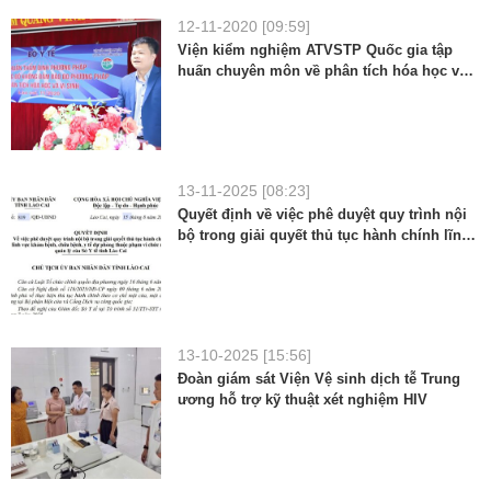
12-11-2020 [09:59]
Viện kiểm nghiệm ATVSTP Quốc gia tập
huấn chuyên môn về phân tích hóa học và
vi sinh thực phẩm cho gần 40 cán bộ các
tỉnh phía Bắc.
13-11-2025 [08:23]
Quyết định về việc phê duyệt quy trình nội
bộ trong giải quyết thủ tục hành chính lĩnh
vực khám bệnh, chữa bệnh, y tế dự phòng
thuộc phạm vi chức năng quản lý của Sở Y
tế tỉnh Lào Cai
13-10-2025 [15:56]
Đoàn giám sát Viện Vệ sinh dịch tễ Trung
ương hỗ trợ kỹ thuật xét nghiệm HIV