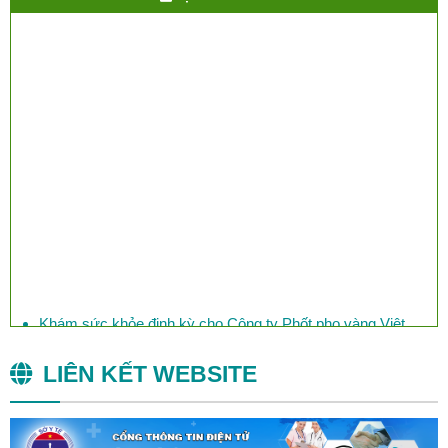
​Việt Nam đối mặt với nguy cơ lây cúm chết người từ Trung
Quốc
Khám sức khỏe định kỳ cho Công ty Phốt pho vàng Việt
Nam
LIÊN KẾT WEBSITE