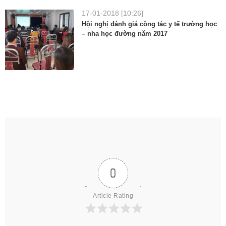
17-01-2018 [10:26]
Hội nghị đánh giá công tác y tế trường học
– nha học đường năm 2017
0
Article Rating