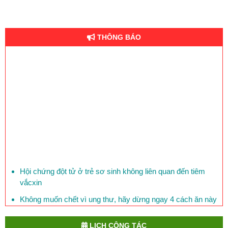
THÔNG BÁO
Hội chứng đột tử ở trẻ sơ sinh không liên quan đến tiêm
vắcxin
Không muốn chết vì ung thư, hãy dừng ngay 4 cách ăn này
Mỗi ngày, 150 người Việt Nam chết vì bệnh đái tháo đường
LỊCH CÔNG TÁC
Phòng bệnh lỵ ở trẻ em