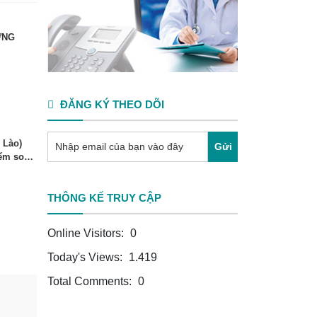
ỢNG
ĐĂNG KÝ THEO DÕI
 Lào)
Gửi
iểm soát
THÔNG KẾ TRUY CẬP
Online Visitors:
0
Today's Views:
1.419
Total Comments:
0