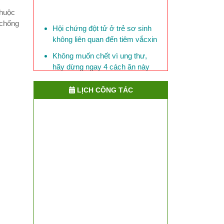
thuộc
Hội chứng đột tử ở trẻ sơ sinh
 chống
không liên quan đến tiêm vắcxin
Không muốn chết vì ung thư,
hãy dừng ngay 4 cách ăn này
Mỗi ngày, 150 người Việt Nam
chết vì bệnh đái tháo đường
LỊCH CÔNG TÁC
Phòng bệnh lỵ ở trẻ em
​Việt Nam đối mặt với nguy cơ
lây cúm chết người từ Trung
Quốc