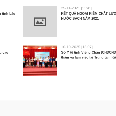
25-11-2021 [11:41]
m tỉnh Lào
KẾT QUẢ NGOẠI KIỂM CHẤT LƯ
NƯỚC SẠCH NĂM 2021
16-10-2025 [15:07]
u cao
Sở Y tế tỉnh Viêng Chăn (CHDCND
thăm và làm việc tại Trung tâm K
bệnh tật tỉnh Lào Cai