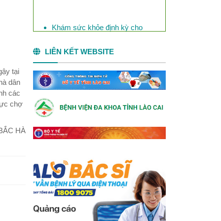
Khám sức khỏe định kỳ cho
Công ty Phốt pho vàng Việt
Nam
LIÊN KẾT WEBSITE
ậy tại
nhà dân
inh các
vực chợ
 BẮC HÀ