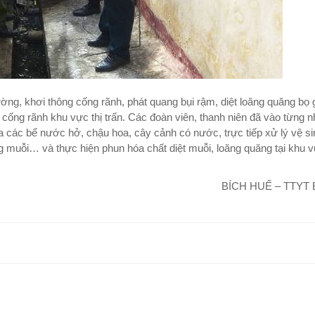
ờng, khơi thông cống rãnh, phát quang bụi rậm, diệt loăng quăng bọ g
cống rãnh khu vực thị trấn. Các đoàn viên, thanh niên đã vào từng 
a các bể nước hở, chậu hoa, cây cảnh có nước, trực tiếp xử lý vệ s
g muỗi… và thực hiện phun hóa chất diệt muỗi, loăng quăng tại khu 
BÍCH HUẾ – TTYT