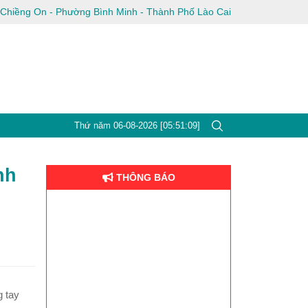
g Chiềng On - Phường Bình Minh - Thành Phố Lào Cai
Thứ năm 06-08-2026 [05:51:10]
nh
THÔNG BÁO
 tay