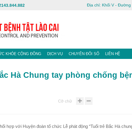
Địa chỉ: Khối V - Đườn
2143.844.882
ỨC KHỎE CỘNG ĐỒNG
DỊCH VỤ
CHUYỂN ĐỔI SỐ
LIÊN HỆ
Bắc Hà Chung tay phòng chống bệ
Cỡ chữ
i hợp với Huyện đoàn tổ chức Lễ phát động “Tuổi trẻ Bắc Hà chung