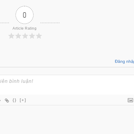
0
Article Rating
Đăng nhậ
{}
[+]