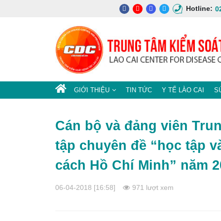
Hotline:
0
GIỚI THIỆU
TIN TỨC
Y TẾ LÀO CAI
S
Cán bộ và đảng viên Trun
tập chuyên đề “học tập v
cách Hồ Chí Minh” năm 2
06-04-2018 [16:58]
971 lượt xem