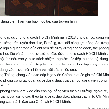
 đảng viên tham gia buổi học tập qua truyền hình
tưởng, đạo đức, phong cách Hồ Chí Minh năm 2018 cho cán bộ, đảng vi
ư tưởng; rèn luyện đạo đức, lối sống, trau dồi năng lực công tác, từn
i ý nghĩa quan trọng của chuyên đề “Xây dựng phong cách, tác phong
ng học tập và làm theo tư tưởng, đạo đức, phong cách Hồ Chí Minh”, 
bộ tỉnh nêu cao ý thức trách nhiệm, nghiêm túc tiếp thu các nội dung
cứ tình hình thực tiễn, tiếp tục tổ chức triển khai học tập chuyên đề 
n dụng vào thực hiện nhiệm vụ một cách hiệu quả.
 Thắng, giảng viên cao cấp Học viện Chính trị quốc gia Hồ Chí Min
ác phong công tác của người đứng đầu, của cán bộ, đảng viên trong 
 Minh”.
hong cách làm việc của cán bộ, đảng viên theo tư tưởng, đạo đức,
của người đứng đầu theo tư tưởng, đạo đức, phong cách Hồ Chí Min
ong cách lãnh đạo của Chủ tịch Hồ Chí Minh.