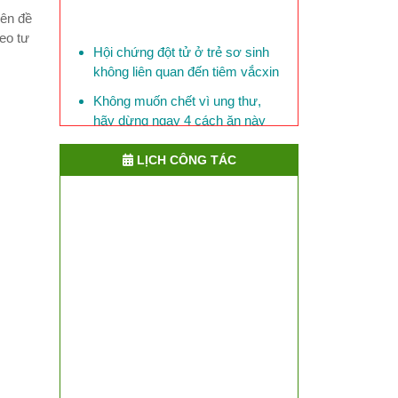
yên đề
Hội chứng đột tử ở trẻ sơ sinh
eo tư
không liên quan đến tiêm vắcxin
Không muốn chết vì ung thư,
hãy dừng ngay 4 cách ăn này
Mỗi ngày, 150 người Việt Nam
chết vì bệnh đái tháo đường
LỊCH CÔNG TÁC
Phòng bệnh lỵ ở trẻ em
​Việt Nam đối mặt với nguy cơ
lây cúm chết người từ Trung
Quốc