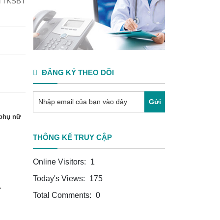
TTKSBT
ĐĂNG KÝ THEO DÕI
Gửi
 phụ nữ
THÔNG KẾ TRUY CẬP
Online Visitors:
1
Today's Views:
175
"
Total Comments:
0