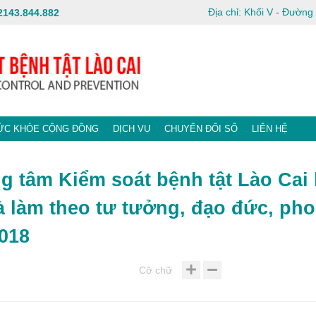
Địa chỉ: Khối V - Đườn
2143.844.882
ỨC KHỎE CỘNG ĐỒNG
DỊCH VỤ
CHUYỂN ĐỔI SỐ
LIÊN HỆ
g tâm Kiểm soát bệnh tật Lào Cai
à làm theo tư tưởng, đạo đức, ph
018
Cỡ chữ