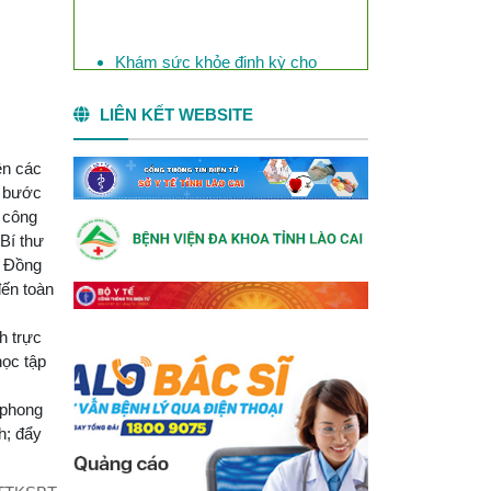
Khám sức khỏe định kỳ cho
Công ty Phốt pho vàng Việt
Nam
LIÊN KẾT WEBSITE
ên các
g bước
 công
Bí thư
. Đồng
đến toàn
h trực
học tập
 phong
h; đẩy