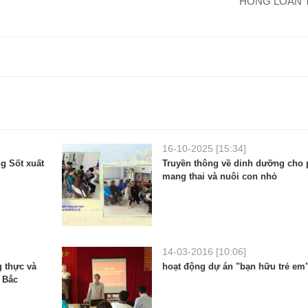
HỒNG LOAN 
16-10-2025 [15:34]
g Sốt xuất
Truyền thông về dinh dưỡng cho
mang thai và nuôi con nhỏ
14-03-2016 [10:06]
 thực và
hoạt động dự án "bạn hữu trẻ em
a Bắc