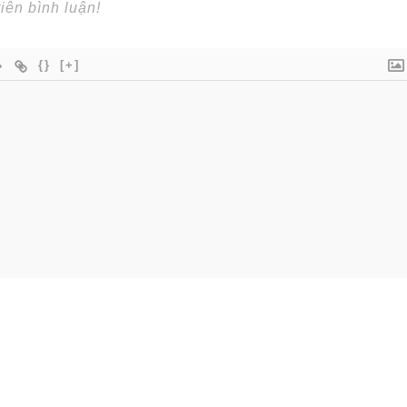
{}
[+]