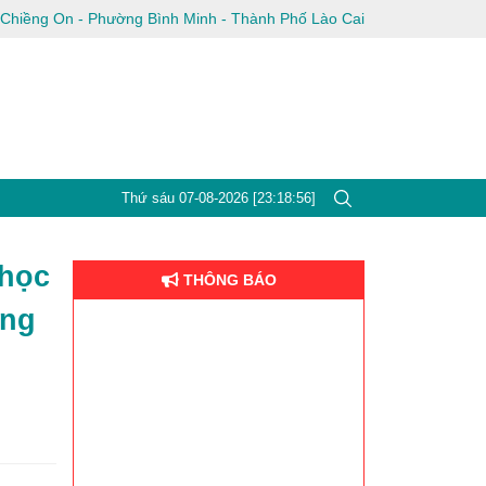
g Chiềng On - Phường Bình Minh - Thành Phố Lào Cai
Thứ sáu 07-08-2026 [23:18:57]
 học
THÔNG BÁO
ong